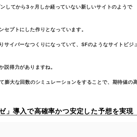
ープンしてから3ヶ月しか経っていない新しいサイトのようで
ンセプトにした作りとなっています。
りサイバーなつくりになっていて、SFのようなサイトビジ
か説得力がありますね。
って膨大な回数のシミュレーションをすることで、期待値の
カゼ」導入で高確率かつ安定した予想を実現