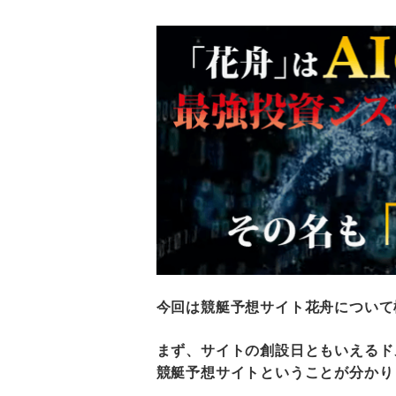
今回は競艇予想サイト花舟について
まず、サイトの創設日ともいえるド
競艇予想サイトということが分かり