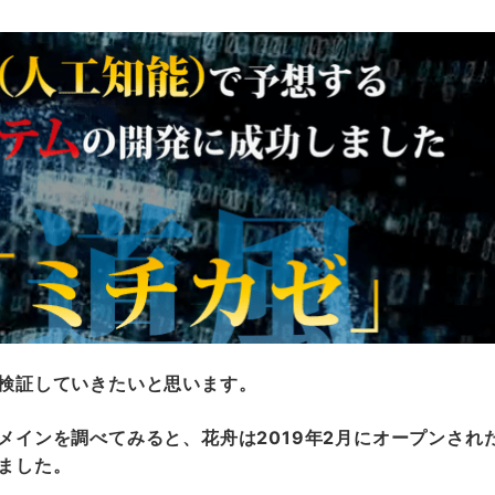
検証していきたいと思います。
メインを調べてみると、花舟は2019年2月にオープンされ
ました。