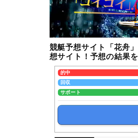
競艇予想サイト「花舟」
想サイト！予想の結果