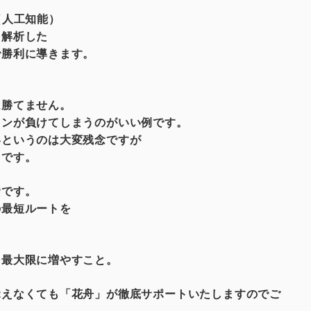
（人工知能）
・解析した
で勝利に導きます。
は勝てません。
オンが負けてしまうのがいい例です。
いというのは大変残念ですが
てです。
資です。
の最短ルートを
を最大限に増やすこと。
覚えなくても「花舟」が徹底サポートいたしますのでご