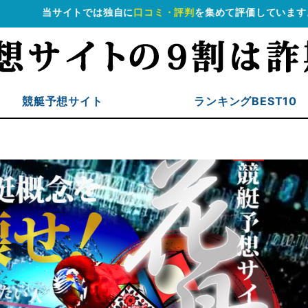
独自に
口コミ・評判
を集めて評価しています。
悪徳サイト
か
有料サ
競艇予想サイト
ランキングBEST10