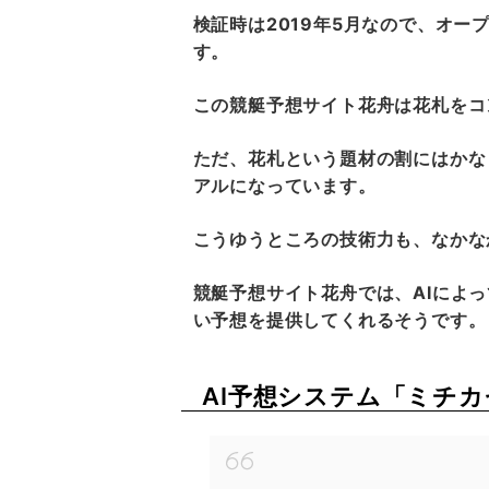
検証時は2019年5月なので、オ
す。
この競艇予想サイト花舟は花札をコ
ただ、花札という題材の割にはかな
アルになっています。
こうゆうところの技術力も、なかな
競艇予想サイト花舟では、AIによ
い予想を提供してくれるそうです。
AI予想システム「ミチ