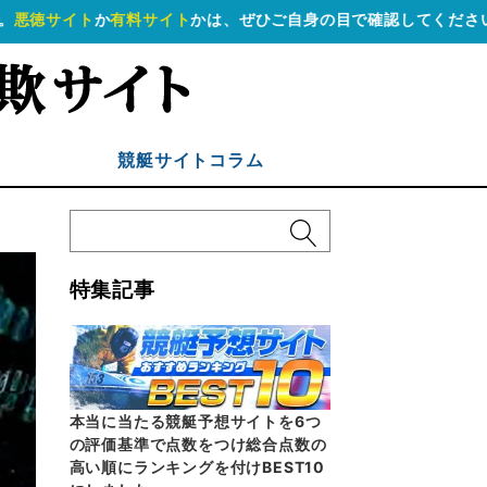
イト
かは、ぜひご自身の目で確認してください。また
悪徳サイトを
競艇サイトコラム
特集記事
本当に当たる競艇予想サイトを6つ
の評価基準で点数をつけ総合点数の
高い順にランキングを付けBEST10